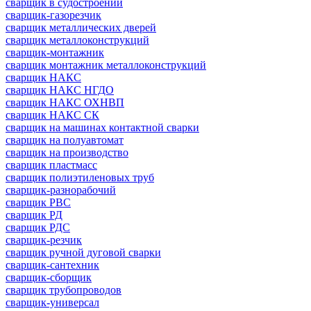
сварщик в судостроении
сварщик-газорезчик
сварщик металлических дверей
сварщик металлоконструкций
сварщик-монтажник
сварщик монтажник металлоконструкций
сварщик НАКС
сварщик НАКС НГДО
сварщик НАКС ОХНВП
сварщик НАКС СК
сварщик на машинах контактной сварки
сварщик на полуавтомат
сварщик на производство
сварщик пластмасс
сварщик полиэтиленовых труб
сварщик-разнорабочий
сварщик РВС
сварщик РД
сварщик РДС
сварщик-резчик
сварщик ручной дуговой сварки
сварщик-сантехник
сварщик-сборщик
сварщик трубопроводов
сварщик-универсал