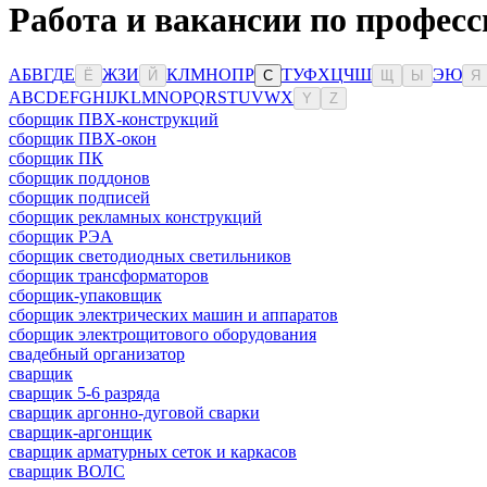
Работа и вакансии по профес
А
Б
В
Г
Д
Е
Ж
З
И
К
Л
М
Н
О
П
Р
Т
У
Ф
Х
Ц
Ч
Ш
Э
Ю
Ё
Й
С
Щ
Ы
Я
A
B
C
D
E
F
G
H
I
J
K
L
M
N
O
P
Q
R
S
T
U
V
W
X
Y
Z
сборщик ПВХ-конструкций
сборщик ПВХ-окон
сборщик ПК
сборщик поддонов
сборщик подписей
сборщик рекламных конструкций
сборщик РЭА
сборщик светодиодных светильников
сборщик трансформаторов
сборщик-упаковщик
сборщик электрических машин и аппаратов
сборщик электрощитового оборудования
свадебный организатор
сварщик
сварщик 5-6 разряда
сварщик аргонно-дуговой сварки
сварщик-аргонщик
сварщик арматурных сеток и каркасов
сварщик ВОЛС