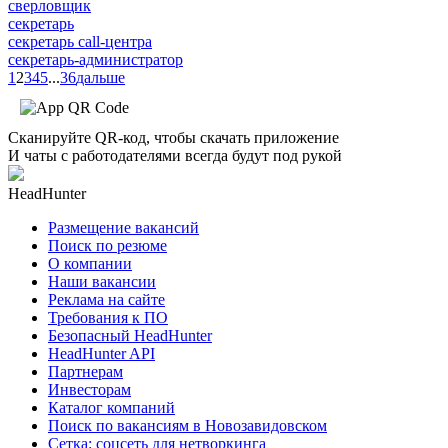
сверловщик
секретарь
секретарь call-центра
секретарь-администратор
1
2
3
4
5
...
36
дальше
Сканируйте QR-код, чтобы скачать приложение
И чаты с работодателями всегда будут под рукой
HeadHunter
Размещение вакансий
Поиск по резюме
О компании
Наши вакансии
Реклама на сайте
Требования к ПО
Безопасный HeadHunter
HeadHunter API
Партнерам
Инвесторам
Каталог компаний
Поиск по вакансиям в Новозавидовском
Сетка: соцсеть для нетворкинга