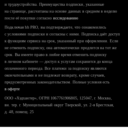
тратите много времени на поиск и вручную поднимаете
и трудоустройства. Преимущества подписки, указанные
резюме
на странице, рассчитаны на основе данных в среднем в неделю
после её покупки согласно
хотите сравнить себя с конкурентами и оценить шансы
исследованию
Подключая hh PRO, вы подтверждаете, что ознакомились
с условиями подписки и согласны с ними. Подписка даёт доступ
к функциям сервиса на срок, указанный при оформлении. Если
не отменить подписку, она автоматически продлится на тот же
срок. Вы имеете право в любое время отменить подписку
в личном кабинете — доступ к услугам сохранится до конца
оплаченного периода. Все платежи за подписку являются
окончательными и не подлежат возврату, кроме случаев,
предусмотренных законодательством. Полные условия есть
в оферте
ООО «Хэдхантер», ОГРН 1067761906805, 125047, г. Москва,
вн. тер. г. Муниципальный округ Тверской, ул. 2-я Брестская,
д. 48, помещ. 25